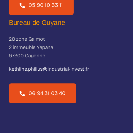
05 90 10 33 11
Bureau de Guyane
28 zone Galmot
2 immeuble Yapana
97300 Cayenne
kethline.philius@industrial-invest.fr
06 94 31 03 40