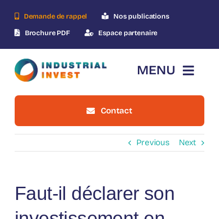
Skip
Demande de rappel
Nos publications
to
content
Brochure PDF
Espace partenaire
MENU
Contact
Accueil
Previous
Next
Qui-sommes-nous ?
Le dispositif
Faut-il déclarer son
Nos opérations
investissement en