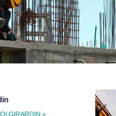
din
« LOI GIRARDIN »