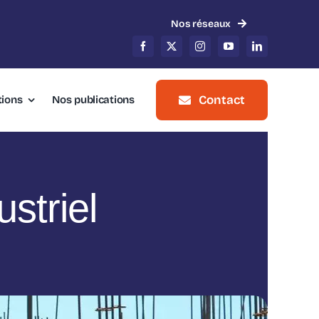
Nos réseaux
Contact
tions
Nos publications
ustriel