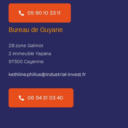
05 90 10 33 11
Bureau de Guyane
28 zone Galmot
2 immeuble Yapana
97300 Cayenne
kethline.philius@industrial-invest.fr
06 94 31 03 40