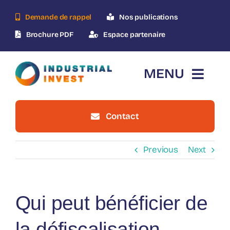
Skip
Demande de rappel
Nos publications
to
content
Brochure PDF
Espace partenaire
MENU
Contact
Accueil
Previous
Next
Qui-sommes-nous ?
Le dispositif
Qui peut bénéficier de
Nos opérations
la défiscalisation