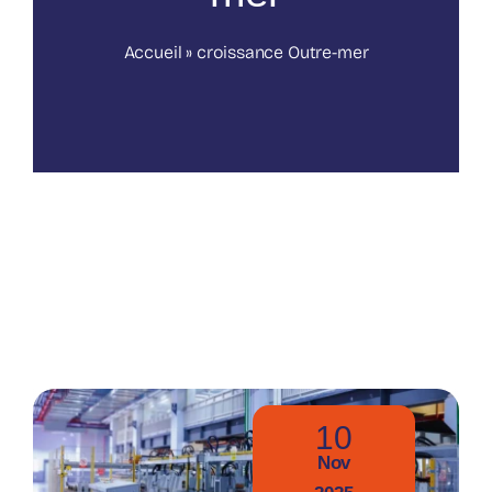
Nos publications
Accueil
»
croissance Outre-mer
10
Nov