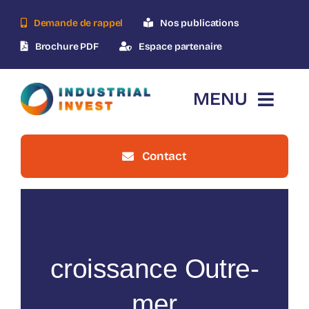
Skip
Demande de rappel
Nos publications
to
content
Brochure PDF
Espace partenaire
MENU
Contact
Accueil
Qui-sommes-nous ?
Le dispositif
croissance Outre-
Nos opérations
mer