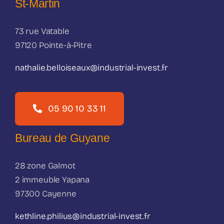
St-Martin
73 rue Vatable
97120 Pointe-à-Pitre
nathalie.belloiseaux@industrial-invest.fr
05 90 10 33 11
Bureau de Guyane
28 zone Galmot
2 immeuble Yapana
97300 Cayenne
kethline.philius@industrial-invest.fr