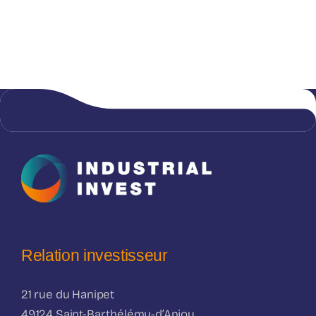
Relation investisseur
21 rue du Hanipet
49124 Saint-Barthélémy-d’Anjou