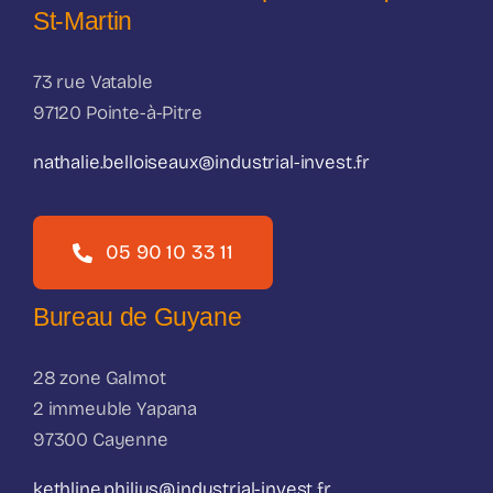
St-Martin
73 rue Vatable
97120 Pointe-à-Pitre
nathalie.belloiseaux@industrial-invest.fr
05 90 10 33 11
Bureau de Guyane
28 zone Galmot
2 immeuble Yapana
97300 Cayenne
kethline.philius@industrial-invest.fr