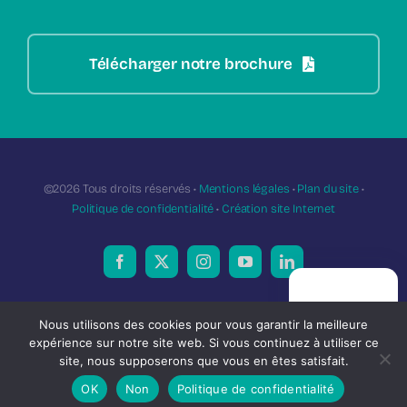
Télécharger notre brochure
©2026 Tous droits réservés •
Mentions légales
•
Plan du site
•
Politique de confidentialité
•
Création site Internet
PRISE DE
L’investissement dans le cadre du dispositif Girardin industriel présente
RENDEZ-VOUS
Nous utilisons des cookies pour vous garantir la meilleure
un risque en capital encadré.
expérience sur notre site web. Si vous continuez à utiliser ce
SAS au capital social de 1500 € – RCA Angers 820 683 787 – Images :
site, nous supposerons que vous en êtes satisfait.
Unsplash / Magnific (visuels non contractuels).
OK
Non
Politique de confidentialité