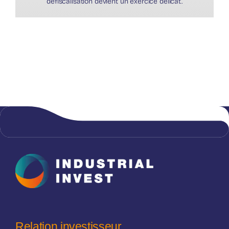
défiscalisation devient un exercice délicat.
Relation investisseur