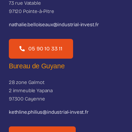
73 rue Vatable
97120 Pointe-à-Pitre
nathalie.belloiseaux@industrial-invest.fr
05 90 10 33 11
Bureau de Guyane
28 zone Galmot
2 immeuble Yapana
97300 Cayenne
kethline.philius@industrial-invest.fr