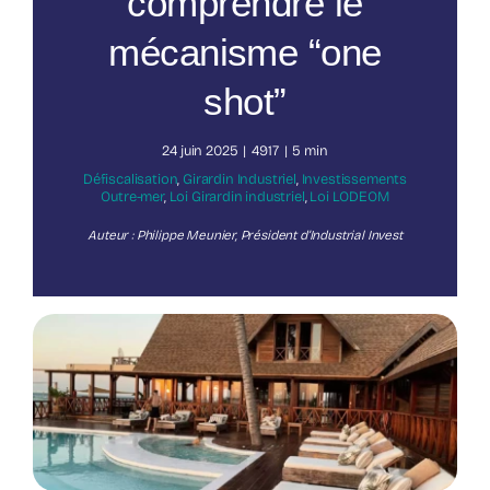
comprendre le
mécanisme “one
Nos publications
shot”
24 juin 2025
|
4917
|
5 min
Défiscalisation
,
Girardin Industriel
,
Investissements
Outre-mer
,
Loi Girardin industriel
,
Loi LODEOM
Auteur : Philippe Meunier, Président d’Industrial Invest