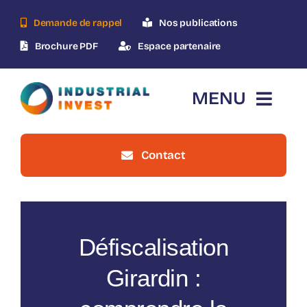
Skip
Demande de rappel
Nos publications
to
content
Brochure PDF
Espace partenaire
MENU
Contact
Accueil
Qui-sommes-nous ?
Défiscalisation
Le dispositif
Girardin :
Nos opérations