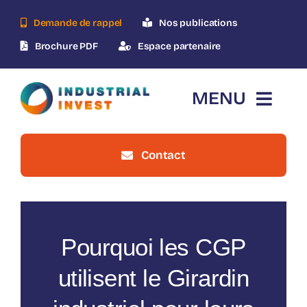
Skip
Demande de rappel
Nos publications
to
content
Brochure PDF
Espace partenaire
MENU
Contact
Accueil
Qui-sommes-nous ?
Pourquoi les CGP
Le dispositif
utilisent le Girardin
Nos opérations