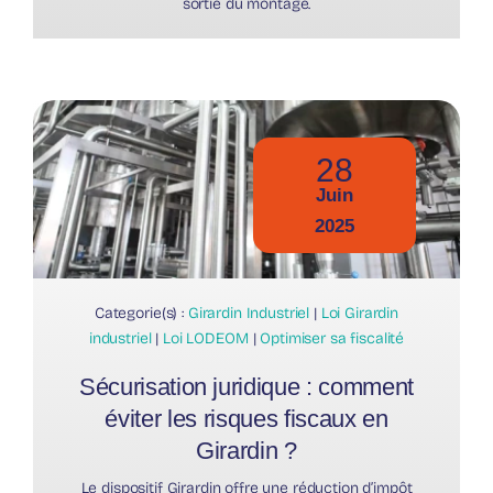
sortie du montage.
28
Juin
2025
Categorie(s) :
Girardin Industriel
|
Loi Girardin
industriel
|
Loi LODEOM
|
Optimiser sa fiscalité
Sécurisation juridique : comment
éviter les risques fiscaux en
Girardin ?
Le dispositif Girardin offre une réduction d’impôt