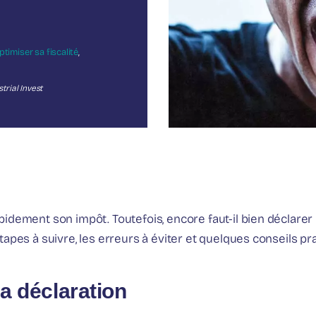
ptimiser sa fiscalité
,
trial Invest
pidement son impôt. Toutefois, encore faut-il bien déclarer
 étapes à suivre, les erreurs à éviter et quelques conseils pr
la déclaration