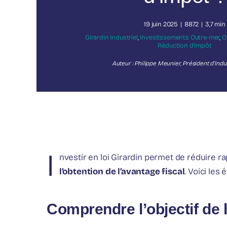
19 juin 2025
|
8872
|
3,7 min
Girardin Industriel
,
Investissements Outre-mer
,
O
Réduction d’impôt
Auteur : Philippe Meunier, Président d’Indus
I
nvestir en loi Girardin permet de réduire ra
l’obtention de l’avantage fiscal
. Voici les
Comprendre l’objectif de 