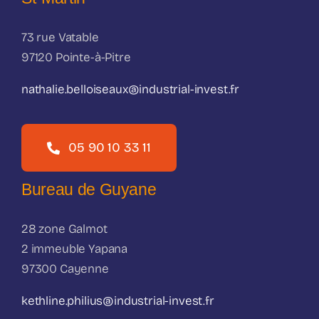
73 rue Vatable
97120 Pointe-à-Pitre
nathalie.belloiseaux@industrial-invest.fr
05 90 10 33 11
Bureau de Guyane
28 zone Galmot
2 immeuble Yapana
97300 Cayenne
kethline.philius@industrial-invest.fr