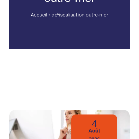
Nos publications
Accueil
»
défiscalisation outre-mer
4
Août