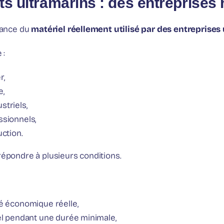
ts ultramarins : des entreprises 
inance du
matériel réellement utilisé par des entreprises
 :
r,
e,
striels,
ssionnels,
uction.
répondre à plusieurs conditions.
té économique réelle,
iel pendant une durée minimale,