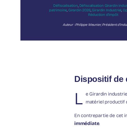
Défiscalisation
,
Défiscalisation Girardin indus
patrimoine
,
Girardin 2026
,
Girardin Industriel
,
Op
Réduction d’impôt
Auteur : Philippe Meunier, Président d’Indus
Dispositif de 
L
e Girardin industrie
matériel productif
En contrepartie de cet 
immédiate
.