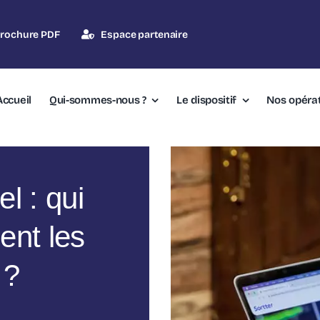
rochure PDF
Espace partenaire
Accueil
Qui-sommes-nous ?
Le dispositif
Nos opéra
el : qui
ent les
 ?