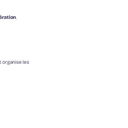
ération
.
et organise les