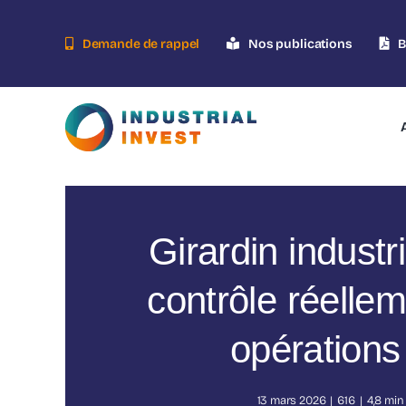
Skip
to
Demande de rappel
Nos publications
B
content
Girardin industri
contrôle réellem
opérations
13 mars 2026
|
616
|
4,8 min