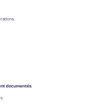
rations.
ment documentés
.
s.