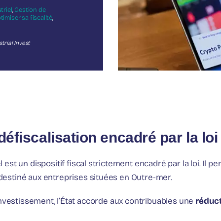
triel
,
Gestion de
timiser sa fiscalité
,
trial Invest
défiscalisation encadré par la loi
l est un dispositif fiscal strictement encadré par la loi. Il 
 destiné aux entreprises situées en Outre-mer.
investissement, l’État accorde aux contribuables une
réduct