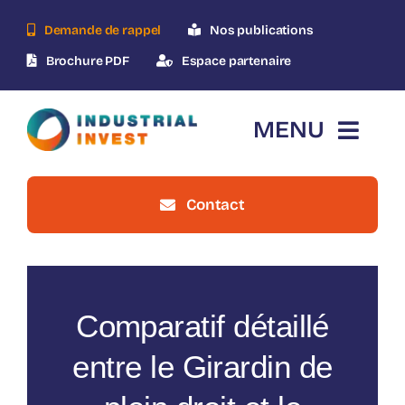
Skip
Demande de rappel
Nos publications
to
content
Brochure PDF
Espace partenaire
MENU
Contact
Accueil
Qui-sommes-nous ?
Comparatif détaillé
Le dispositif
entre le Girardin de
Nos opérations