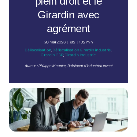
plein droit et le
Girardin avec
Nos publications
agrément
20 mai 2026
|
612
|
10,2 min
Défiscalisation
,
Défiscalisation Girardin industriel
,
Girardin CGP
,
Girardin Industriel
Auteur : Philippe Meunier, Président d’Industrial Invest