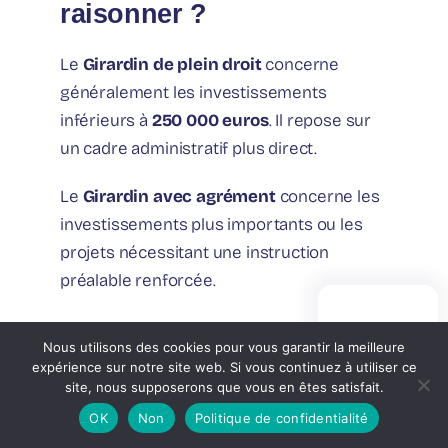
raisonner ?
Le
Girardin de plein droit
concerne
généralement les investissements
inférieurs à
250 000 euros
. Il repose sur
un cadre administratif plus direct.
Le
Girardin avec agrément
concerne les
investissements plus importants ou les
projets nécessitant une instruction
préalable renforcée.
Dans les deux cas, la logique reste
PRISE DE
RENDEZ-VOUS
Nous utilisons des cookies pour vous garantir la meilleure
identique :
opération one shot, capital
expérience sur notre site web. Si vous continuez à utiliser ce
non récupéré, nécessité d’un montage
site, nous supposerons que vous en êtes satisfait.
rigoureux.
OK
Non
Politique de confidentialité