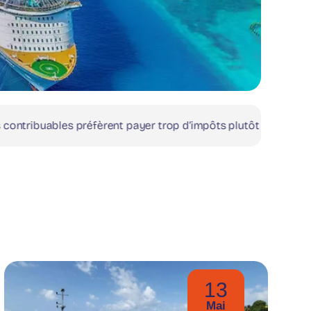
nt payer trop d’impôts plutôt que défiscaliser ?
|
Défisc
13
Mai