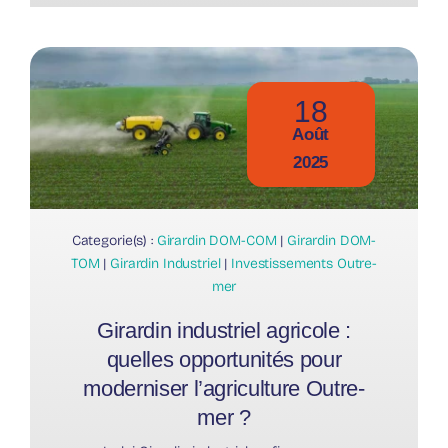
18
Août
2025
Categorie(s) :
Girardin DOM-COM
|
Girardin DOM-
TOM
|
Girardin Industriel
|
Investissements Outre-
mer
Girardin industriel agricole :
quelles opportunités pour
moderniser l’agriculture Outre-
mer ?