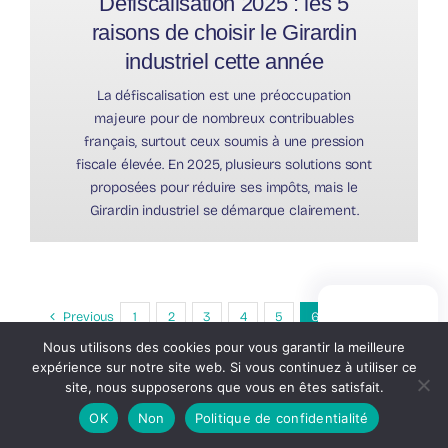
Défiscalisation 2025 : les 5
raisons de choisir le Girardin
industriel cette année
La défiscalisation est une préoccupation
majeure pour de nombreux contribuables
français, surtout ceux soumis à une pression
fiscale élevée. En 2025, plusieurs solutions sont
proposées pour réduire ses impôts, mais le
Girardin industriel se démarque clairement.
Previous
1
2
3
4
5
6
7
8
PRISE DE
RENDEZ-VOUS
Nous utilisons des cookies pour vous garantir la meilleure
9
Next
expérience sur notre site web. Si vous continuez à utiliser ce
site, nous supposerons que vous en êtes satisfait.
OK
Non
Politique de confidentialité