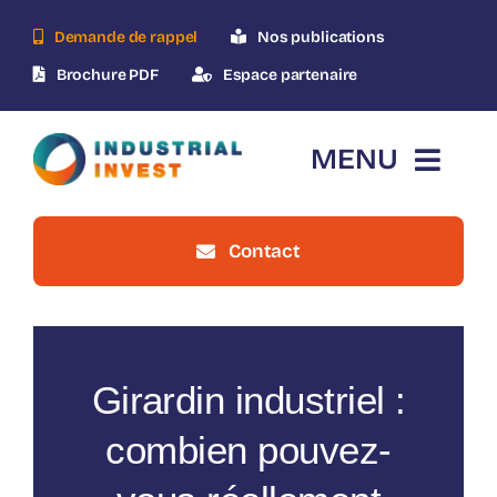
Skip
Demande de rappel
Nos publications
to
content
Brochure PDF
Espace partenaire
MENU
Contact
Accueil
Qui-sommes-nous ?
Girardin industriel :
Le dispositif
combien pouvez-
Nos opérations