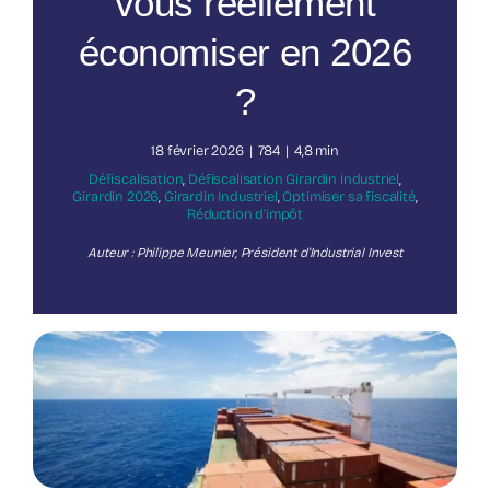
vous réellement
économiser en 2026
Nos publications
?
18 février 2026
|
784
|
4,8 min
Défiscalisation
,
Défiscalisation Girardin industriel
,
Girardin 2026
,
Girardin Industriel
,
Optimiser sa fiscalité
,
Réduction d’impôt
Auteur : Philippe Meunier, Président d’Industrial Invest