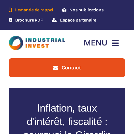
Skip
Demande de rappel
Nos publications
to
content
Brochure PDF
Espace partenaire
MENU
Contact
Accueil
Qui-sommes-nous ?
Inflation, taux
Le dispositif
d’intérêt, fiscalité :
Nos opérations