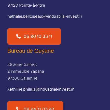
97120 Pointe-à-Pitre
nathalie.belloiseaux@industrial-invest.fr
05 90 10 33 11
Bureau de Guyane
28 zone Galmot
2 immeuble Yapana
97300 Cayenne
kethline.philius@industrial-invest.fr
06 94 31 03 40