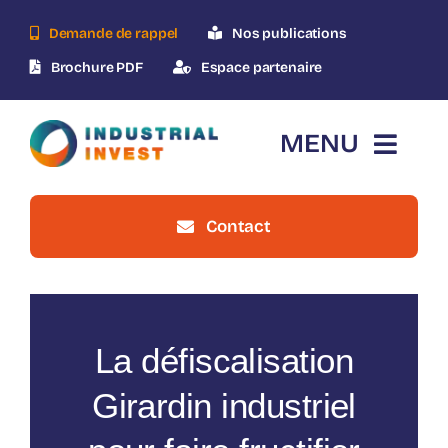
Skip
Demande de rappel
Nos publications
to
content
Brochure PDF
Espace partenaire
MENU
Contact
Accueil
Qui-sommes-nous ?
La défiscalisation
Le dispositif
Girardin industriel
Nos opérations