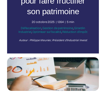
pour faire fructifier
son patrimoine
Nos publications
20 octobre 2025
|
1264
|
5 min
Défiscalisation
,
Gestion de patrimoine
,
Girardin
Industriel
,
Optimiser sa fiscalité
,
Réduction d’impôt
Auteur : Philippe Meunier, Président d’Industrial Invest