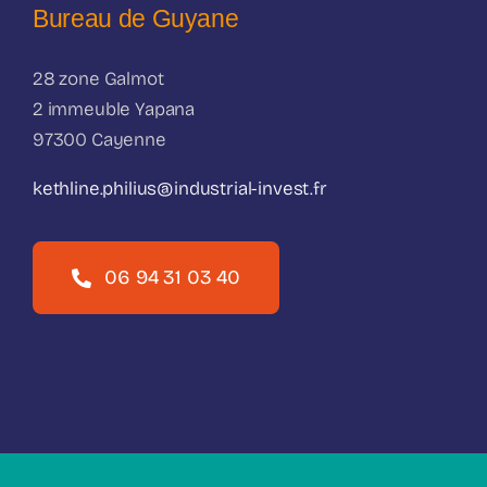
Bureau de Guyane
28 zone Galmot
2 immeuble Yapana
97300 Cayenne
kethline.philius@industrial-invest.fr
06 94 31 03 40