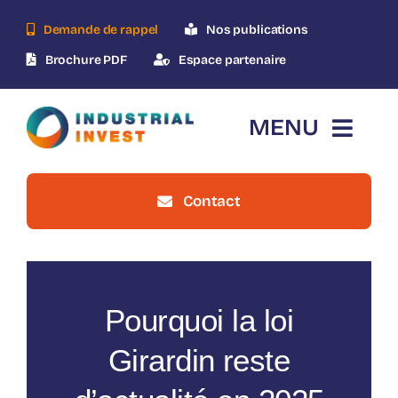
Skip
Demande de rappel
Nos publications
to
content
Brochure PDF
Espace partenaire
MENU
Contact
Accueil
Qui-sommes-nous ?
Pourquoi la loi
Le dispositif
Girardin reste
Nos opérations