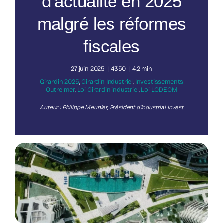
d’actualité en 2025
malgré les réformes
Nos publications
fiscales
27 juin 2025
|
4350
|
4,2 min
Girardin 2025
,
Girardin Industriel
,
Investissements
Outre-mer
,
Loi Girardin industriel
,
Loi LODEOM
Auteur : Philippe Meunier, Président d’Industrial Invest