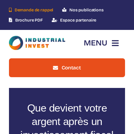
Skip
Demande de rappel
Nos publications
to
content
Brochure PDF
Espace partenaire
MENU
Contact
Accueil
Qui-sommes-nous ?
Que devient votre
Le dispositif
argent après un
Nos opérations