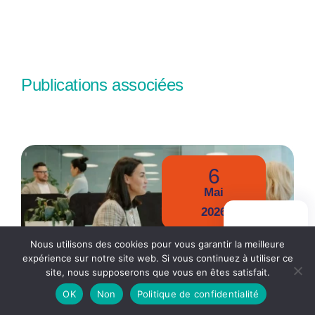
Publications associées
6
Mai
2026
PRISE DE
RENDEZ-VOUS
Nous utilisons des cookies pour vous garantir la meilleure
expérience sur notre site web. Si vous continuez à utiliser ce
Categorie(s) :
Gestion de patrimoine
|
Girardin
site, nous supposerons que vous en êtes satisfait.
CGP
|
Investissements Outre-mer
OK
Non
Politique de confidentialité
Investissement Girardin : un outil