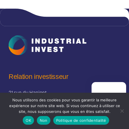
Relation investisseur
21 rue du Hanipet
PRISE DE
RENDEZ-VOUS
49124 Saint-Barthélémy-d’Anjou
Nous utilisons des cookies pour vous garantir la meilleure
expérience sur notre site web. Si vous continuez à utiliser ce
site, nous supposerons que vous en êtes satisfait.
contact@industrial-invest.fr
OK
Non
Politique de confidentialité