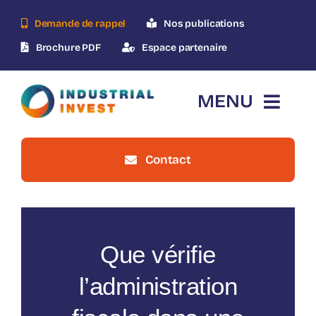
Skip
Demande de rappel
Nos publications
to
content
Brochure PDF
Espace partenaire
MENU
Contact
Accueil
Qui-sommes-nous ?
Que vérifie
Le dispositif
l’administration
Nos opérations