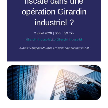
fiscale dans une
opération Girardin
Nos publications
industriel ?
9 juillet 2026
|
306
|
6,9 min
Girardin Industriel
,
Loi Girardin industriel
Auteur : Philippe Meunier, Président d’Industrial Invest