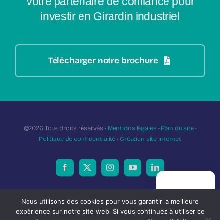
Votre partenaire de confiance pour
investir en Girardin industriel
Télécharger notre brochure
©2026 Tous droits réservés •
Mentions légales
•
Plan du site
•
Politique de confidentialité
•
Création site Internet
PRISE DE
L’investissement dans le cadre du dispositif Girardin industriel présente
RENDEZ-VOUS
Nous utilisons des cookies pour vous garantir la meilleure
un risque en capital encadré.
expérience sur notre site web. Si vous continuez à utiliser ce
SAS au capital social de 1500 € – RCA Angers 820 683 787 – Images :