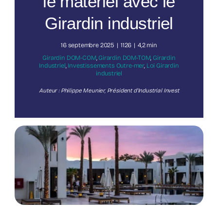
le matériel avec le
Girardin industriel
Nos publications
16 septembre 2025
|
1126
|
4,2 min
Girardin DOM-COM
,
Girardin DOM-TOM
,
Girardin
Industriel
,
Investissements Outre-mer
,
Loi Girardin
industriel
Auteur : Philippe Meunier, Président d’Industrial Invest