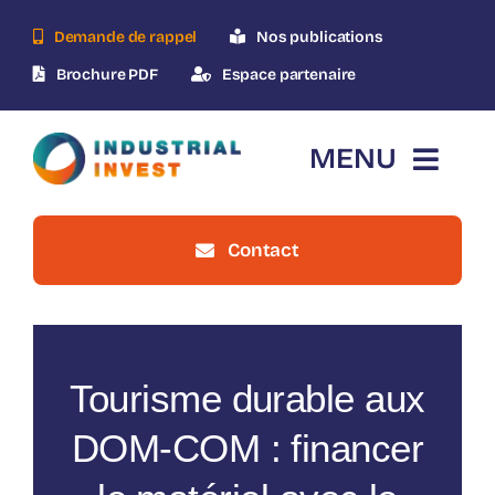
Skip
Demande de rappel
Nos publications
to
content
Brochure PDF
Espace partenaire
MENU
Contact
Accueil
Qui-sommes-nous ?
Tourisme durable aux
Le dispositif
DOM-COM : financer
Nos opérations