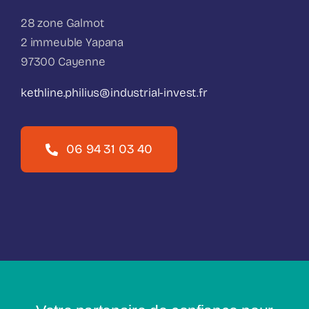
28 zone Galmot
2 immeuble Yapana
97300 Cayenne
kethline.philius@industrial-invest.fr
06 94 31 03 40